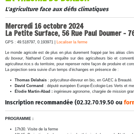
L'agriculture face aux défis climatiques
Mercredi 16 octobre 2024
La Petite Surface, 56 Rue Paul Doumer - 7
GPS : 49.518797, 0.193971 |
Localiser la ferme
Le monde agricole est de plus en plus durement frappé par les aléas cli
du boxeur
, Nathanel Coste enquête sur des agriculteurs bio et conventi
agriculteur.rice.s du territoire, pour repenser notre façon de produire et cons
La projection sera suivie d’un temps d’échanges en présence de :
Thomas Delahais
: polyculteur-éleveur en bio, en GAEC à Breauté.
David Cormand
: député européen Europe-Écologie-Les Verts et mem
Élodie Martin-Abad :
ingénieure agronome, chargée de mission gr
Inscription recommandée (02.32.70.19.50 ou
for
PROGRAMME :
17h30. Visite de la ferme