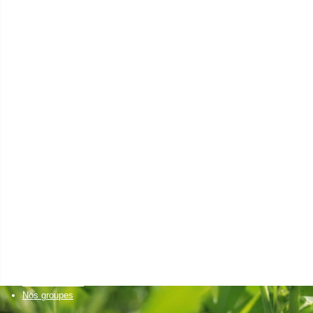
en eau
agriculteur
Installation agricole
Transmission agricole
Elevages autonomes
Santé animale
Cultures économes
Diversifications agricoles
Accueillir du public sur sa ferme
Projets collectifs d'agriculteurs
Accessibilité alimentaire
un citoyen
Bien manger
Découvrir la nature
et visiter des fermes
Créer son activité à la campagne
Favoriser l'installation
de nouveaux agriculteurs
Un établissement scolaire
Enseignement primaire
Enseignement secondaire & supérieur
Nos formations
Nos groupes