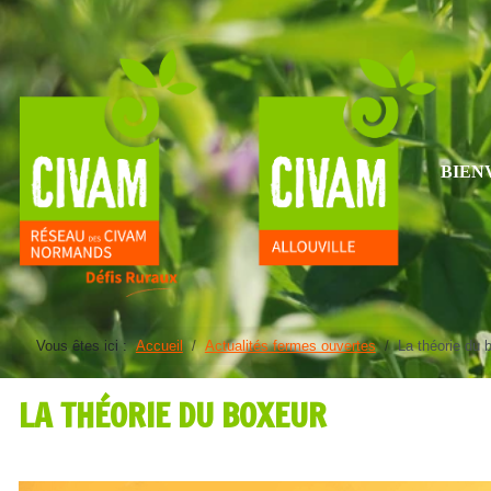
BIEN
Vous êtes ici :
Accueil
Actualités fermes ouvertes
La théorie du 
LA THÉORIE DU BOXEUR
Détails