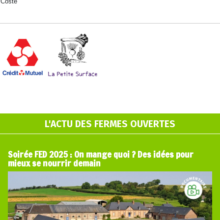
 Coste
L'ACTU DES FERMES OUVERTES
Soirée FED 2025 : On mange quoi ? Des idées pour
mieux se nourrir demain