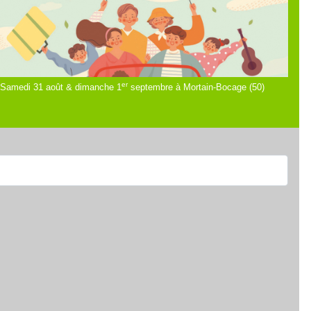
er
Samedi 31 août & dimanche 1
septembre à Mortain-Bocage (50)