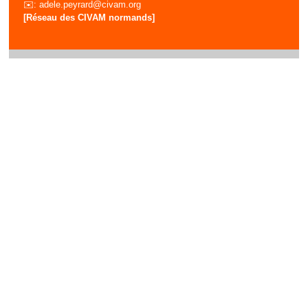
✉️:
adele.peyrard@civam.org
[Réseau des CIVAM normands]