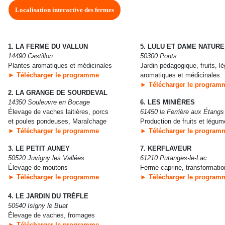
Localisation interactive des fermes
1. LA FERME DU VALLUN
5. LULU ET DAME NATURE
14490 Castillon
50300 Ponts
Plantes aromatiques et médicinales
Jardin pédagogique, fruits, l
► Télécharger le programme
aromatiques et médicinales
► Télécharger le program
2. LA GRANGE DE SOURDEVAL
14350 Souleuvre en Bocage
6. LES MINIÈRES
Élevage de vaches laitières, porcs
61450 la Ferrière aux Étangs
et poules pondeuses, Maraîchage
Production de fruits et légu
► Télécharger le programme
► Télécharger le program
3. LE PETIT AUNEY
7. KERFLAVEUR
50520 Juvigny les Vallées
61210 Putanges-le-Lac
Élevage de moutons
Ferme caprine, transformation
► Télécharger le programme
► Télécharger le program
4. LE JARDIN DU TRÈFLE
50540 Isigny le Buat
Élevage de vaches, fromages
► Télécharger le programme