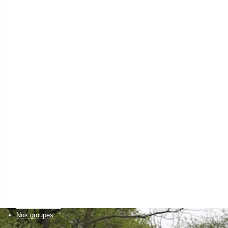
en eau
agriculteur
Installation agricole
Transmission agricole
Elevages autonomes
Santé animale
Cultures économes
Diversifications agricoles
Accueillir du public sur sa ferme
Projets collectifs d'agriculteurs
Accessibilité alimentaire
un citoyen
Bien manger
Découvrir la nature
et visiter des fermes
Créer son activité à la campagne
Favoriser l'installation
de nouveaux agriculteurs
Un établissement scolaire
Enseignement primaire
Enseignement secondaire & supérieur
Nos formations
Nos groupes